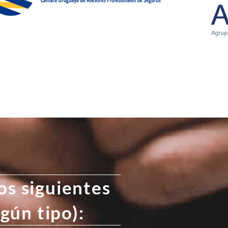
os siguientes
ngún tipo):