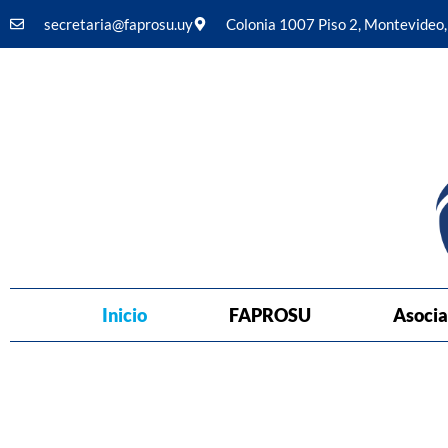
secretaria@faprosu.uy
Colonia 1007 Piso 2, Montevideo
Inicio
FAPROSU
Asocia